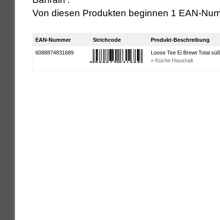
Von diesen Produkten beginnen 1 EAN-Num
EAN-Nummer
Strichcode
Produkt-Beschreibung
6088874831689
Loose Tee Ei Brewt Total süß
» Küche Haushalt