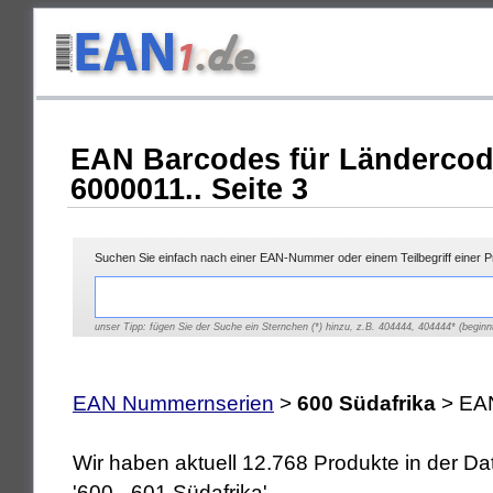
EAN Barcodes für Ländercod
6000011.. Seite 3
Suchen Sie einfach nach einer EAN-Nummer oder einem Teilbegriff einer 
unser Tipp: fügen Sie der Suche ein Sternchen (*) hinzu, z.B. 404444, 404444* (beginnt
EAN Nummernserien
>
600 Südafrika
> EAN
Wir haben aktuell 12.768 Produkte in der 
'600 - 601 Südafrika'.