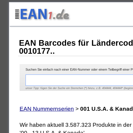
EAN Barcodes für Ländercod
0010177..
Suchen Sie einfach nach einer EAN-Nummer oder einem Teilbegriff einer 
unser Tipp: fügen Sie der Suche ein Sternchen (*) hinzu, z.B. 404444, 404444* (beginnt
EAN Nummernserien
>
001 U.S.A. & Kana
Wir haben aktuell 3.587.323 Produkte in d
'00 - 13 U.S.A. & Kanada'.