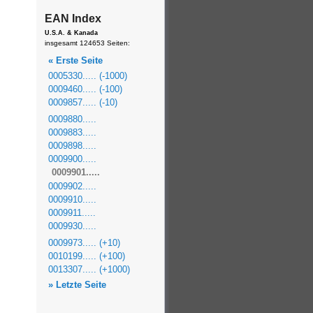
EAN Index
U.S.A. & Kanada
insgesamt 124653 Seiten:
« Erste Seite
0005330..... (-1000)
0009460..... (-100)
0009857..... (-10)
0009880.....
0009883.....
0009898.....
0009900.....
0009901.....
0009902.....
0009910.....
0009911.....
0009930.....
0009973..... (+10)
0010199..... (+100)
0013307..... (+1000)
» Letzte Seite