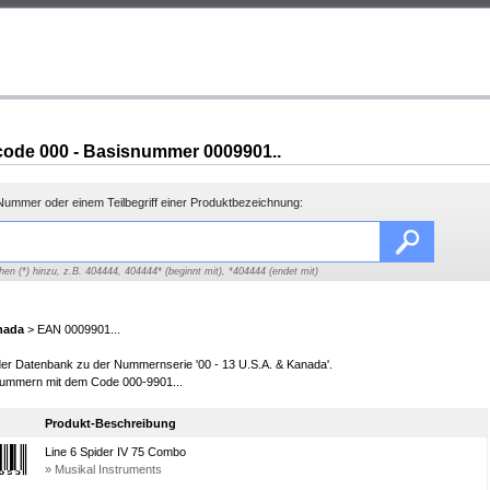
ode 000 - Basisnummer 0009901..
ummer oder einem Teilbegriff einer Produktbezeichnung:
hen (*) hinzu, z.B. 404444, 404444* (beginnt mit), *404444 (endet mit)
nada
> EAN 0009901...
 der Datenbank zu der Nummernserie '00 - 13 U.S.A. & Kanada'.
ummern mit dem Code 000-9901...
Produkt-Beschreibung
Line 6 Spider IV 75 Combo
» Musikal Instruments