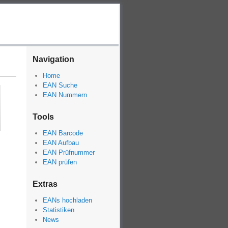
Navigation
Home
EAN Suche
EAN Nummern
Tools
EAN Barcode
EAN Aufbau
EAN Prüfnummer
EAN prüfen
Extras
EANs hochladen
Statistiken
News