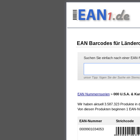
EAN Barcodes für Länderc
Suchen Sie einfach nach einer EAN-N
unser Tipp: fügen Sie der Suche ein Sternc
EAN Nummernserien
>
000 U.S.A. & Ka
Wir haben aktuell 3.587.323 Produkte in
Von diesen Produkten beginnen 1 EAN-N
EAN-Nummer
Strichcode
0009901034053