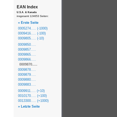
EAN Index
U.S.A. & Kanada
insgesamt 124653 Seiten:
« Erste Seite
0005274..... (-1000)
0009416..... (-100)
0009805..... (-10)
0009850.....
0009857.....
0009865.....
0009866.....
0009870.....
0009878.....
0009879.....
0009880.....
0009883.....
0009911..... (+10)
0010170..... (+100)
0013300..... (+1000)
» Letzte Seite