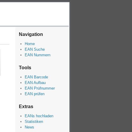
Navigation
Home
EAN Suche
EAN Nummern
Tools
EAN Barcode
EAN Aufbau
EAN Prüfnummer
EAN prüfen
Extras
EANs hochladen
Statistiken
News