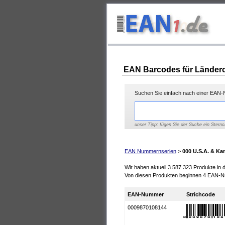
EAN Barcodes für Länderc
Suchen Sie einfach nach einer EAN-N
unser Tipp: fügen Sie der Suche ein Sternc
EAN Nummernserien
>
000 U.S.A. & Ka
Wir haben aktuell 3.587.323 Produkte in
Von diesen Produkten beginnen 4 EAN-N
EAN-Nummer
Strichcode
0009870108144