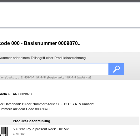
ode 000 - Basisnummer 0009870..
ummer oder einem Teilbegriff einer Produktbezeichnung:
hen (*) hinzu, z.B. 404444, 404444* (beginnt mit), *404444 (endet mit)
nada
> EAN 0009870...
 der Datenbank zu der Nummernserie '00 - 13 U.S.A. & Kanada'.
ummern mit dem Code 000-9870...
Produkt-Beschreibung
50 Cent Jay Z present Rock The Mic
» Musik