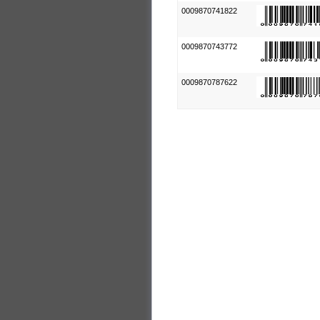
0009870741822
0009870743772
0009870787622