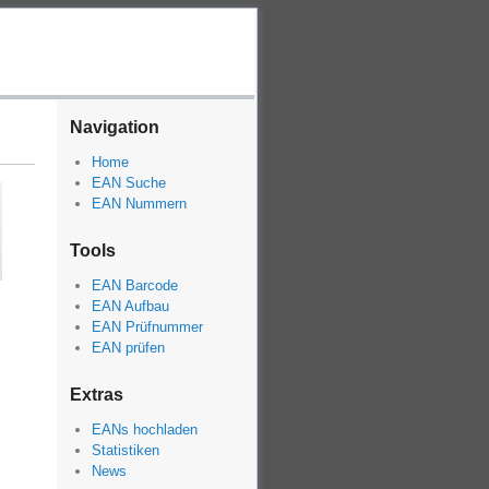
Navigation
Home
EAN Suche
EAN Nummern
Tools
EAN Barcode
EAN Aufbau
EAN Prüfnummer
EAN prüfen
Extras
EANs hochladen
Statistiken
News