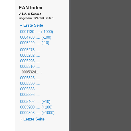
EAN Index
U.S.A. & Kanada
insgesamt 124653 Seiten:
« Erste Seite
0001130..... (-1000)
0004783..... (-100)
0005229..... (-10)
0005275.....
0005282.....
0005293.....
0005310.....
0005324.....
0005325.....
0005330.....
0005333.....
0005336.....
0005402..... (+10)
0005900..... (+100)
0009898..... (+1000)
» Letzte Seite