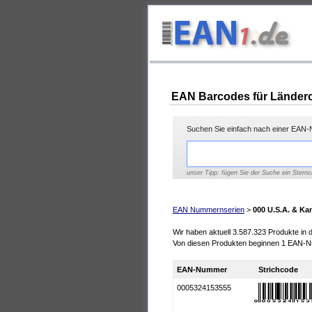
EAN Barcodes für Länderc
Suchen Sie einfach nach einer EAN-N
unser Tipp: fügen Sie der Suche ein Sternc
EAN Nummernserien
>
000 U.S.A. & Ka
Wir haben aktuell 3.587.323 Produkte in
Von diesen Produkten beginnen 1 EAN-N
EAN-Nummer
Strichcode
0005324153555