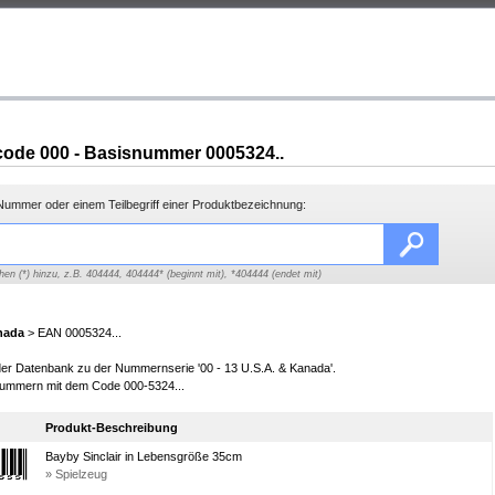
ode 000 - Basisnummer 0005324..
ummer oder einem Teilbegriff einer Produktbezeichnung:
hen (*) hinzu, z.B. 404444, 404444* (beginnt mit), *404444 (endet mit)
nada
> EAN 0005324...
 der Datenbank zu der Nummernserie '00 - 13 U.S.A. & Kanada'.
ummern mit dem Code 000-5324...
Produkt-Beschreibung
Bayby Sinclair in Lebensgröße 35cm
» Spielzeug