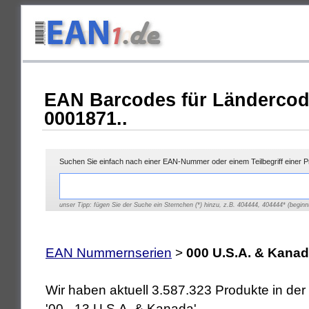
EAN Barcodes für Ländercod
0001871..
Suchen Sie einfach nach einer EAN-Nummer oder einem Teilbegriff einer 
unser Tipp: fügen Sie der Suche ein Sternchen (*) hinzu, z.B. 404444, 404444* (beginnt
EAN Nummernserien
>
000 U.S.A. & Kana
Wir haben aktuell 3.587.323 Produkte in d
'00 - 13 U.S.A. & Kanada'.