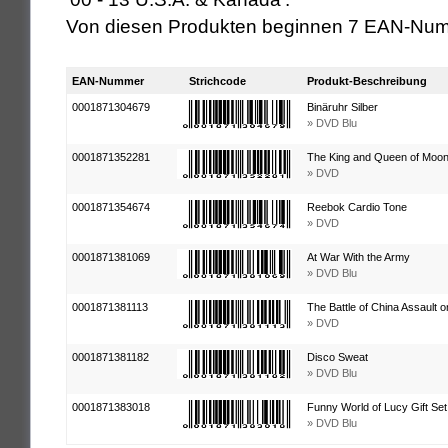
Von diesen Produkten beginnen 7 EAN-Num
EAN-Nummer
Strichcode
Produkt-Beschreibung
0001871304679
Binäruhr Silber
» DVD Blu
0001871352281
The King and Queen of Moon
» DVD
0001871354674
Reebok Cardio Tone
» DVD
0001871381069
At War With the Army
» DVD Blu
0001871381113
The Battle of China Assault o
» DVD
0001871381182
Disco Sweat
» DVD Blu
0001871383018
Funny World of Lucy Gift Set
» DVD Blu