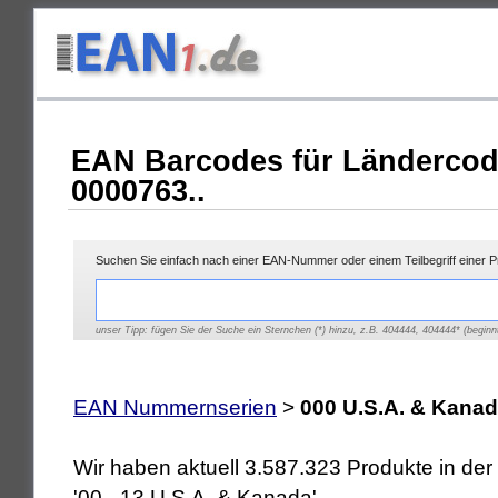
EAN Barcodes für Ländercod
0000763..
Suchen Sie einfach nach einer EAN-Nummer oder einem Teilbegriff einer 
unser Tipp: fügen Sie der Suche ein Sternchen (*) hinzu, z.B. 404444, 404444* (beginnt
EAN Nummernserien
>
000 U.S.A. & Kana
Wir haben aktuell 3.587.323 Produkte in d
'00 - 13 U.S.A. & Kanada'.