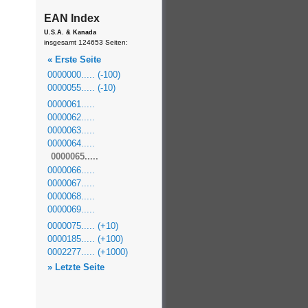
EAN Index
U.S.A. & Kanada
insgesamt 124653 Seiten:
« Erste Seite
0000000..... (-100)
0000055..... (-10)
0000061.....
0000062.....
0000063.....
0000064.....
0000065.....
0000066.....
0000067.....
0000068.....
0000069.....
0000075..... (+10)
0000185..... (+100)
0002277..... (+1000)
» Letzte Seite