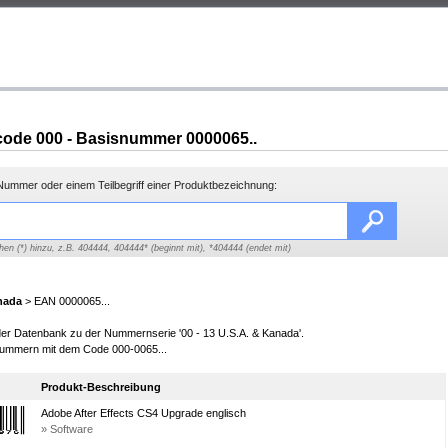
ode 000 - Basisnummer 0000065..
ummer oder einem Teilbegriff einer Produktbezeichnung:
hen (*) hinzu, z.B. 404444, 404444* (beginnt mit), *404444 (endet mit)
nada
> EAN 0000065...
 der Datenbank zu der Nummernserie '00 - 13 U.S.A. & Kanada'.
ummern mit dem Code 000-0065...
Produkt-Beschreibung
Adobe After Effects CS4 Upgrade englisch
» Software