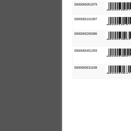
0000065051979
0000065101087
0000065265086
0000065451359
0000065631638