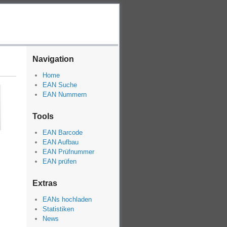
Navigation
Home
EAN Suche
EAN Nummern
Tools
EAN Barcode
EAN Aufbau
EAN Prüfnummer
EAN prüfen
Extras
EANs hochladen
Statistiken
News