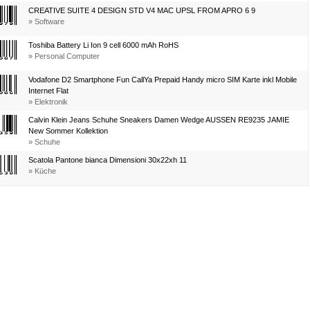
CREATIVE SUITE 4 DESIGN STD V4 MAC UPSL FROM APRO 6 9
» Software
Toshiba Battery Li Ion 9 cell 6000 mAh RoHS
» Personal Computer
Vodafone D2 Smartphone Fun CallYa Prepaid Handy micro SIM Karte inkl Mobile
Internet Flat
» Elektronik
Calvin Klein Jeans Schuhe Sneakers Damen Wedge AUSSEN RE9235 JAMIE
New Sommer Kollektion
» Schuhe
Scatola Pantone bianca Dimensioni 30x22xh 11
» Küche