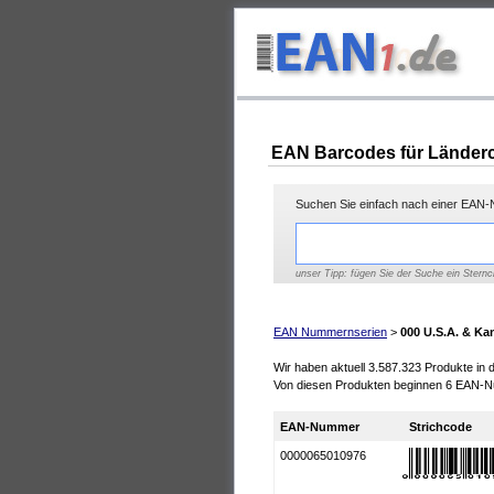
EAN Barcodes für Länderc
Suchen Sie einfach nach einer EAN-N
unser Tipp: fügen Sie der Suche ein Sternc
EAN Nummernserien
>
000 U.S.A. & Ka
Wir haben aktuell 3.587.323 Produkte in
Von diesen Produkten beginnen 6 EAN-N
EAN-Nummer
Strichcode
0000065010976